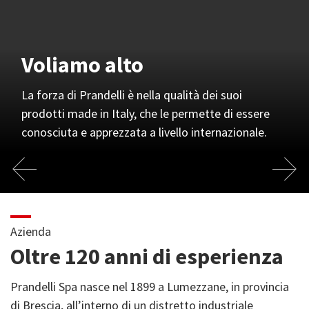
Voliamo alto
Siamo flessibili
Una squadra unita
Sostenibilità
La forza di Prandelli è nella qualità dei suoi
prodotti made in Italy, che le permette di essere
La nostra lunga esperienza e prontezza di risposta
Team Prandelli SpA: professionalità, motivazione,
Il mondo in cui viviamo, la nostra casa: anche nei
conosciuta e apprezzata a livello internazionale.
per venire incontro alle esigenze della clientela.
coinvolgimento e collaborazione.
piccoli gesti il nostro sforzo per preservarlo.
Azienda
Oltre 120 anni di esperienza
Prandelli Spa nasce nel 1899 a Lumezzane, in provincia
di Brescia, all’interno di un distretto industriale