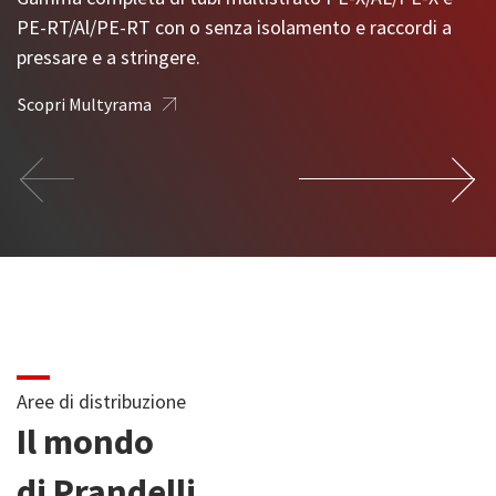
Sistema completo di tubi in PE-X e raccordi a stringere.
PE-RT/Al/PE-RT con o senza isolamento e raccordi a
Gamma completa di tubi e raccordi per il trasporto di
pressare e a stringere.
fluidi freddi e caldi in pressione.
Scopri Tuborama
Scopri Multyrama
Scopri Coprax
Aree di distribuzione
Il mondo
di Prandelli