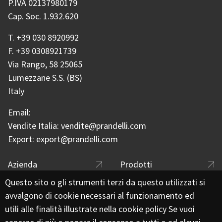
P.IVA 02137980179
Cap. Soc. 1.932.620
T.
+39 030 8920992
F.
+39 0308921739
Via Rango, 58 25065
Lumezzane S.S. (BS)
Italy
Email:
Vendite Italia:
vendite@prandelli.com
Export:
export@prandelli.com
Footer menu
Azienda
Prodotti
Questo sito o gli strumenti terzi da questo utilizzati si
Catalogo
Applicazioni
avvalgono di cookie necessari al funzionamento ed
Rete commerciale
Certificazioni
utili alle finalità illustrate nella cookie policy Se vuoi