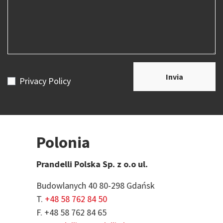
Invia
Privacy Policy
Polonia
P
Prandelli Polska Sp. z o.o ul.
C
Budowlanych 40 80-298 Gdańsk
A
T.
+48 58 762 84 50
T
F. +48 58 762 84 65
E