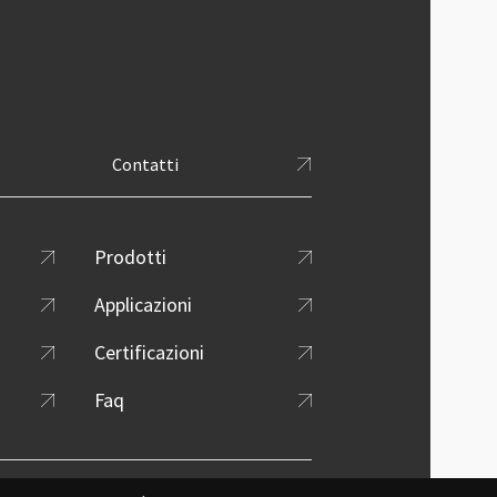
Contatti
 menu
Prodotti
Applicazioni
Certificazioni
Faq
Design by Dexa
-
Credits