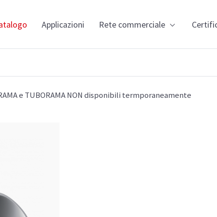
Salta
al
 principale
atalogo
Applicazioni
Rete commerciale
Certifi
contenuto
principale
YRAMA e TUBORAMA NON disponibili termporaneamente