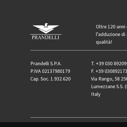
Oltre 120 anni 
l’adduzione di 
qualità!
Prandelli S.P.A.
T.
+39 030 89209
P.IVA 02137980179
F.
+39 03089217
Cap. Soc. 1.932.620
Via Rango, 58 25
Lumezzane S.S. (
Italy
PRANDELLI SPA -
Privacy Policy
-
Cookie Poli