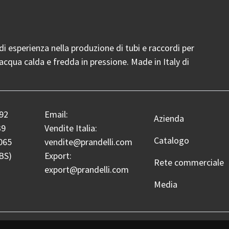
di esperienza nella produzione di tubi e raccordi per
acqua calda e fredda in pressione. Made in Italy di
92
Email:
Footer
Azienda
39
Vendite Italia:
Catalogo
065
vendite@prandelli.com
BS)
Export:
Rete commerciale
export@prandelli.com
Media
cy